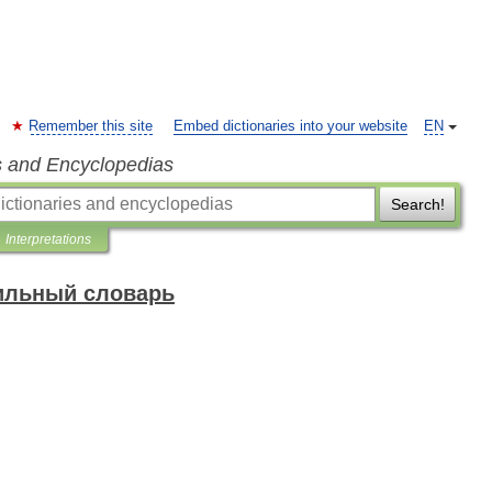
Remember this site
Embed dictionaries into your website
EN
s and Encyclopedias
Search!
Interpretations
ильный словарь