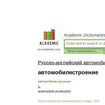
Academic Dictionarie
en-academic.com
Русско-английский автомобильный словарь
Русско-английский автомоб
автомобилестроение
автомобилестроение
с
.
automobile
production
Русско
-
английский
автомобильный
словарь
.
2013
.