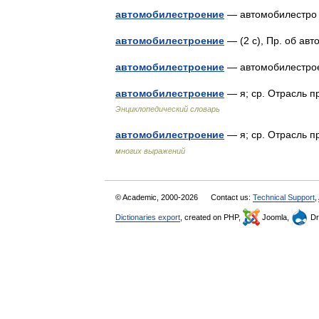
автомобилестроение
— автомобилестро
автомобилестроение
— (2 с), Пр. об а
автомобилестроение
— автомобилестро
автомобилестроение
— я; ср. Отрасль 
Энциклопедический словарь
автомобилестроение
— я; ср. Отрасль 
многих выражений
© Academic, 2000-2026
Contact us:
Technical Support
,
Dictionaries export
, created on PHP,
Joomla,
Dr