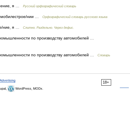
 ение, я …
Русский орфографический словарь
втомобилестрое/нии …
Орфографический словарь русского языка
е/ние, я …
Слитно. Раздельно. Через дефис.
промышленности по производству автомобилей …
промышленности по производству автомобилей …
Словарь
Advertising
18+
upal,
WordPress, MODx.