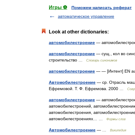
Игры ⚽
Поможем написать реферат
автоматическое управление
Look at other dictionaries:
автомобилестроение
— автомобилестр
автомобилестроение
— сущ., кол во сино
строительство …
Словарь синонимов
автомобилестроение
— — [Интент] EN 
Автомобилестроение
— ср. Отрасль маш
Ефремовой. Т. Ф. Ефремова. 2000 …
Совр
автомобилестроение
— автомобилестрое
автомобилестроений, автомобилестроению
автомобилестроения, автомобилестроение
автомобилестроениях… …
Формы слов
Автомобилестроение
— …
Википедия